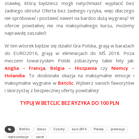
stawkę, którą będziesz mogli natychmiast wypłacić bez
żadnego obrotu! Oferta bez żadnego ryzyka, więc dlaczego
nie spróbować i postawić nawet na bardzo dużą wygraną? W
ofercie powitalnej nie ma maksymalnego kursu, możemy
naprawdę zaszaleć!
W ten wtorek będzie się działo! Gra Polska, grają w barażach
do EURO2016, grają w eliminacjach do MŚ 2018. Poza
meczem towarzyskim Polski zobaczymy takie hity jak:
Anglia – Francja
,
Belgia – Hiszpania
czy
Niemcy –
Holandia
. To doskonała okazja na maksymalne emocje i
maksymalne wygrane w
Betclic
. Wybierz swoich faworytów
i skorzystaj z bezpiecznej oferty powitalnej!
TYPUJ W BETCLIC BEZ RYZYKA DO 100 PLN
BetClic
bonus
Czechy
euro 2016
Polska
promocja
reprezentacje
zwrot