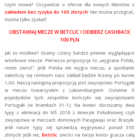
czym mowa? Oczywiście o ofercie dla nowych klientów z
zakładem bez ryzyka do 100 złotych
! Nie można przegrać,
można tylko zyskać!
OBSTAWIAJ MECZE W BETCLIC I ODBIERZ CASHBACK
100 PLN
Jak to możliwe? Gramy cztery bardzo pewnie wyglądające
wtorkowe mecze. Pierwsza propozycja to „wygrana Polski,
remis zwrot”. Jeśli Polska nie wygra meczu, a spotkanie
zakończy się remisem nasz zakład będzie liczony po kursie
1,00. Naszą następną propozycją jest zwycięstwo Portugalii
w meczu towarzyskim z Luksemburgiem. Ostatnie 9
pojedynków tych zespołów kończyło się zwycięstwami
Portugalii (w bramkach 31-1). Na koniec dorzucamy dwa
typy z eliminacji do MŚ 2018 z Ameryki Południowej czyli
zwycięstwa w meczach domowych Paragwaju oraz Brazylii.
Jeśli nasze typy się sprawdzą wygrywasz ponad 350
złotych! Jeśli nie,
Betclic
zwróci na twoje konto gracza całą