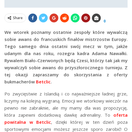
Share
0
We wtorek poznamy ostatnie zespoły które wywalczą
sobie awans do francuskich finałów mistrzostw Europy.
Tego samego dnia ostatni swój mecz w tym, jakże
udanym dla nas roku, rozegra kadra Adama Nawałki.
Rywalem Biało-Czerwonych będą Czesi, którzy tak jak my
wywalczyli sobie awans do przyszłorocznego turnieju. Z
tej okazji zapraszamy do skorzystania z oferty
bukmacherów
Betclic
.
Po zwycięstwie z Islandią i co najważniejsze ładnej grze,
liczymy na kolejną wygraną. Emocji we wtorkowy wieczór na
pewno nie zabraknie, ale my mamy dla was propozycję,
która zapewni dodatkową dawkę adrenaliny. To
oferta
powitalna w Betclic
, dzięki której w ten dzień poza
sportowymi emocjami możesz jeszcze sporo zarobić! O