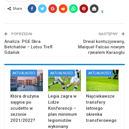
Share
0
POPRZEDNI
NASTĘPNY
Analiza: PGE Skra
Drwal kontuzjowany,
Bełchatów – Lotos Trefl
Maiquel Falcao nowym
Gdańsk
rywalem Karaoglu
AKTUALNOŚCI
AKTUALNOŚCI
AKTUALNOŚCI
Która drużyna
Legia zagra w
Najciekawsze
sięgnie po
Lidze
transfery
scudetto w
Konferencji –
letniego
sezonie
plan minimum
okienka
2021/2022?
legionistów
transferowego
wykonany