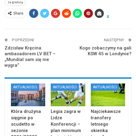
za granicą
Share
0
POPRZEDNI
NASTĘPNY
Zdzisław Kręcina
Kogo zobaczymy na gali
ambasadorem LV BET –
KSW 45 w Londynie?
„Mundial sam się nie
wygra”
AKTUALNOŚCI
AKTUALNOŚCI
AKTUALNOŚCI
Która drużyna
Legia zagra w
Najciekawsze
sięgnie po
Lidze
transfery
scudetto w
Konferencji –
letniego
sezonie
plan minimum
okienka