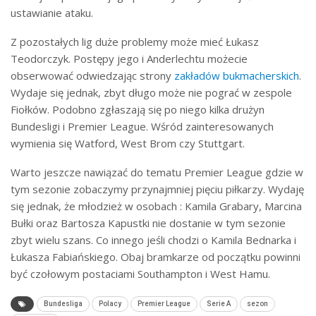
ustawianie ataku.
Z pozostałych lig duże problemy może mieć Łukasz
Teodorczyk. Postępy jego i Anderlechtu możecie
obserwować odwiedzając strony
zakładów bukmacherskich
.
Wydaje się jednak, zbyt długo może nie pograć w zespole
Fiołków. Podobno zgłaszają się po niego kilka drużyn
Bundesligi i Premier League. Wśród zainteresowanych
wymienia się Watford, West Brom czy Stuttgart.
Warto jeszcze nawiązać do tematu Premier League gdzie w
tym sezonie zobaczymy przynajmniej pięciu piłkarzy. Wydaję
się jednak, że młodzież w osobach : Kamila Grabary, Marcina
Bułki oraz Bartosza Kapustki nie dostanie w tym sezonie
zbyt wielu szans. Co innego jeśli chodzi o Kamila Bednarka i
Łukasza Fabiańskiego. Obaj bramkarze od początku powinni
być czołowym postaciami Southampton i West Hamu.
Bundesliga
Polacy
Premier League
Serie A
sezon