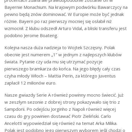
procentach zdana ale prawdopodobnie zostanie on w
Bayernie Monachium. Na krajowym podwórku Bawarczycy na
pewno będą znów dominować. W Europie może być jednak
różnie. Bayern po raz pierwszy mocniej się osłabił niż
wzmocnił. Z klubu odszedł Arturo Vidal, a bliski transferu jest
podobno Jerome Boateng.
Kolejna nasza duża nadzieja to Wojtek Szczęsny. Polak
obecnie jest numerem „1” w jednym z najlepszych klubów
świata. Pytanie czy uda mu się utrzymać pozycje
pierwszego bramkarza do końca. Na jego błędy cały czas
czyha młody Włoch – Mattia Perin, za którego Juventus
zapłacił 12 milionów euro.
Nasze gwiazdy Serie A również powinny mocno świecić. Już
w zeszłym sezonie z dobrej strony pokazywało się trio z
Sampdorii. Po odejściu Jorginho z Napoli również więcej
czasu do gry powinien dostawać Piotr Zieliński. Carlo
Ancelotti wypowiedział się również na temat Arka Milika.
Polak jest podobno jego pierwszym wyborem jeśli chodzi o