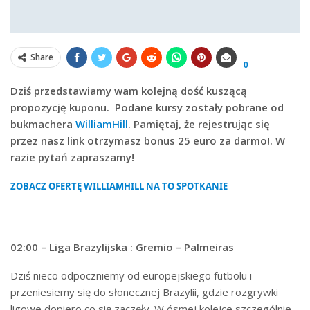
Share
0
Dziś przedstawiamy wam kolejną dość kuszącą
propozycję kuponu. Podane kursy zostały pobrane od
bukmachera
WilliamHill
. Pamiętaj, że rejestrując się
przez nasz link otrzymasz bonus 25 euro za darmo!. W
razie pytań zapraszamy!
ZOBACZ OFERTĘ WILLIAMHILL NA TO SPOTKANIE
02:00 – Liga Brazylijska : Gremio – Palmeiras
Dziś nieco odpoczniemy od europejskiego futbolu i
przeniesiemy się do słonecznej Brazylii, gdzie rozgrywki
ligowe dopiero co się zaczęły. W ósmej kolejce szczególnie