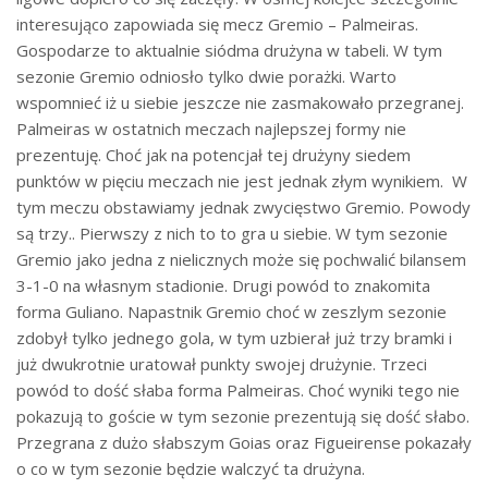
interesująco zapowiada się mecz Gremio – Palmeiras.
Gospodarze to aktualnie siódma drużyna w tabeli. W tym
sezonie Gremio odniosło tylko dwie porażki. Warto
wspomnieć iż u siebie jeszcze nie zasmakowało przegranej.
Palmeiras w ostatnich meczach najlepszej formy nie
prezentuję. Choć jak na potencjał tej drużyny siedem
punktów w pięciu meczach nie jest jednak złym wynikiem. W
tym meczu obstawiamy jednak zwycięstwo Gremio. Powody
są trzy.. Pierwszy z nich to to gra u siebie. W tym sezonie
Gremio jako jedna z nielicznych może się pochwalić bilansem
3-1-0 na własnym stadionie. Drugi powód to znakomita
forma Guliano. Napastnik Gremio choć w zeszlym sezonie
zdobył tylko jednego gola, w tym uzbierał już trzy bramki i
już dwukrotnie uratował punkty swojej drużynie. Trzeci
powód to dość słaba forma Palmeiras. Choć wyniki tego nie
pokazują to goście w tym sezonie prezentują się dość słabo.
Przegrana z dużo słabszym Goias oraz Figueirense pokazały
o co w tym sezonie będzie walczyć ta drużyna.