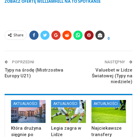
ZOBACZ OFERTĘ WILLIAMHILL NA TO SPOTKANIE
Share
0
POPRZEDNI
NASTĘPNY
Typy na środę (Mistrzostwa
Valuebet w Lidze
Europy U21)
Światowej (Typy na
niedziele)
AKTUALNOŚCI
AKTUALNOŚCI
AKTUALNOŚCI
Która drużyna
Legia zagra w
Najciekawsze
sięgnie po
Lidze
transfery