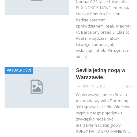
Normal 0 21 false false false
PL X-NONE X-NONE Jedenasta
kolejka Primera Division
będzie ostatnim
sprawdzianem Realu Madryt i
FC Barcelony przed El Clasico.
Real nie będzie miał tak
łatwego zadania, jak
wskazuje tabela. Drużyna ze
stolicy
…
Sevilla jedną nogą w
AKTUALNOŚCI
Warszawie.
maj 14, 2015
0
W pierwszym meczu Sevilla
pokonała wysoko Fiorentinę
3:0 i sprawiła, że dla Włochów
wyjście z tego pojedynku
zwycięsko może być
marzeniem ściętej głowy.
KURSY NA TO SPOTKANIE W…