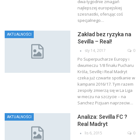
dwa tygodnie zmagań
najlepszej europejskiej
szesnastki, oferując coś
specjalnego…
Zakład bez ryzyka na
AKTUALNOŚCI
Sevilla – Real!
sty 14, 2017
0
Po Superpucharze Europy i
dwumeczu 1/8 finału Pucharu
Króla, Sevillę i Real Madryt
czeka już czwarte spotkanie w
kampanii 2016/17. Tym razem
zespoły zmierzą się w La Liga
w meczu na szczycie – na
Sanchez Pizjuan naprzeciw…
Analiza: Sevilla FC ?
AKTUALNOŚCI
Real Madryt
lis 6, 2015
0