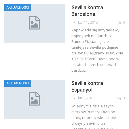
Sevilla kontra
AKTUALNOŚCI
Barcelona.
kwi 11, 2015
0
Zapowiada się arcyciekawy
pojedynek na Sanchez
Ramon Pizjuan, gdzie
tamtejsza Sevilla podejmie
drużynę Blaugrany. KURSY NA
TO SPOTKANIE Barcelona w
ostatnich trzech sezonach
bardzo…
Sevilla kontra
AKTUALNOŚCI
Espanyol.
lut 1, 2015
0
W jednym z dzisiejszych
meczów Primera Division
staną naprzeciwko siebie
drużyny Sevilli oraz