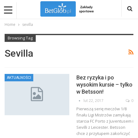
Home
sevilla
Browsing Tag
Sevilla
Bez ryzyka i po
AKTUALNOŚCI
wysokim kursie – tylko
w Betsson!
lut 22, 2017
0
Pierwszą serię meczów 1/8
finału Ligi Mistrzów zamykają
starcia FC Porto z Juventusem i
Sevilli z Leicester. Betsson
chce z przytupem zakończyć