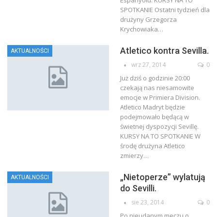
Espanyolu. KURSY NA TO
SPOTKANIE Ostatni tydzień dla
drużyny Grzegorza
Krychowiaka…
Atletico kontra Sevilla.
AKTUALNOŚCI
wrz 27, 2014
0
Już dziś o godzinie 20:00
czekają nas niesamowite
emocje w Primiera Division.
Atletico Madryt będzie
podejmowało będącą w
świetnej dyspozycji Sevillę.
KURSY NA TO SPOTKANIE W
środę drużyna Atletico
zmierzy…
„Nietoperze” wylatują
AKTUALNOŚCI
do Sevilli.
sie 23, 2014
0
Po nieudanym meczu o