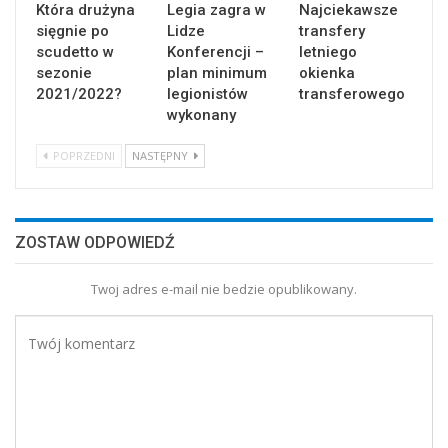
Która drużyna
Legia zagra w
Najciekawsze
sięgnie po
Lidze
transfery
scudetto w
Konferencji –
letniego
sezonie
plan minimum
okienka
2021/2022?
legionistów
transferowego
wykonany
POPRZEDNI
NASTĘPNY
ZOSTAW ODPOWIEDŹ
Twoj adres e-mail nie bedzie opublikowany.