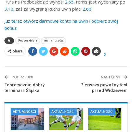
Kurs na Podbeskidzie wynosi
2.65
, remis jest wyceniany po
3.10,
zaś za wygraną Ruchu Bwin płaci
2.60
Już teraz otwórz darmowe konto na Bwin i odbierz swój
bonus
Podbeskidzie
ruch chorzów
Share
0
POPRZEDNI
NASTĘPNY
Teoretycznie dobry
Pierwszy poważny test
terminarz Śląska
przed Widzewem
AKTUALNOŚCI
AKTUALNOŚCI
AKTUALNOŚCI