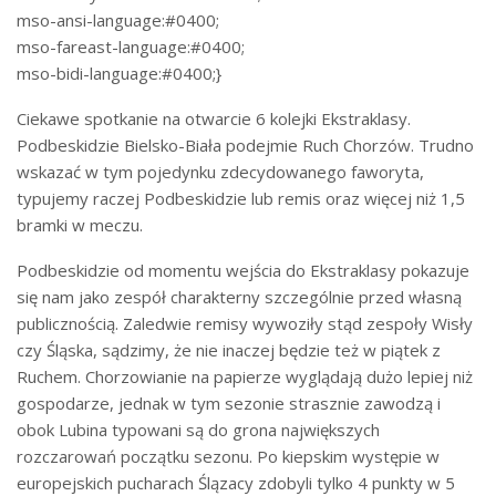
mso-ansi-language:#0400;
mso-fareast-language:#0400;
mso-bidi-language:#0400;}
Ciekawe spotkanie na otwarcie 6 kolejki Ekstraklasy.
Podbeskidzie Bielsko-Biała podejmie Ruch Chorzów. Trudno
wskazać w tym pojedynku zdecydowanego faworyta,
typujemy raczej Podbeskidzie lub remis oraz więcej niż 1,5
bramki w meczu.
Podbeskidzie od momentu wejścia do Ekstraklasy pokazuje
się nam jako zespół charakterny szczególnie przed własną
publicznością. Zaledwie remisy wywoziły stąd zespoły Wisły
czy Śląska, sądzimy, że nie inaczej będzie też w piątek z
Ruchem. Chorzowianie na papierze wyglądają dużo lepiej niż
gospodarze, jednak w tym sezonie strasznie zawodzą i
obok Lubina typowani są do grona największych
rozczarowań początku sezonu. Po kiepskim występie w
europejskich pucharach Ślązacy zdobyli tylko 4 punkty w 5