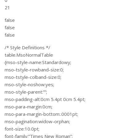
21
false
false
false
/* Style Definitions */
table.MsoNormalTable
{mso-style-name:Standardowy;
mso-tstyle-rowband-size:0;
mso-tstyle-colband-size:0;
mso-style-noshow:yes;
mso-style-parent:””;
mso-padding-alt:0cm 5.4pt 0cm 5.4pt;
mso-para-margin:0cm;
mso-para-margin-bottom:.0001pt;
mso-pagination:widow-orphan;
font-size:10.0pt;
font-family:”Times New Roman”;