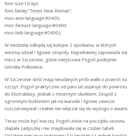
font-size:10.0pt;
font-family:”Times New Roman”;
mso-ansi-language:#0400;
mso-fareast-language:#0400;
mso-bidi-language:#0400;}
W niedzielę odbędą się kolejne 2 spotkania, w których
wezmą udział I ligowe zespoły. Najciekawiej zapowiada się
mecz w Szczecinie, gdzie miejscowa Pogoń podejmie
Górnika Polkowice.
W Szczecinie dość mają nieudanych prób walki o powrót na
szczyt. Pogoń praktycznie od paru lat aspiruje do powrotu
do Ekstraklasy, jednak z mizernym skutkiem. Zespół z
ogromnym budżetem jak na warunki I ligowe zawsze
rozczarowywał i realnie nie włączał się do wyścigu o awans.
Teraz może być inaczej. Pogoń znów na początku sezonu
złapała zadyszkę i nie znajdowała się w czubie tabeli.
Ostatnie mecze w wykonaniu Szczecinian są jednak bardzo