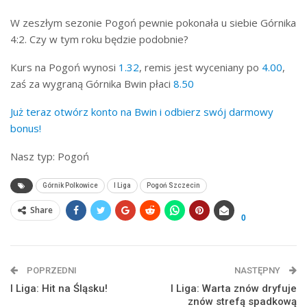
W zeszłym sezonie Pogoń pewnie pokonała u siebie Górnika
4:2. Czy w tym roku będzie podobnie?
Kurs na Pogoń wynosi
1.32
, remis jest wyceniany po
4.00
,
zaś za wygraną Górnika Bwin płaci
8.50
Już teraz otwórz konto na Bwin i odbierz swój darmowy
bonus!
Nasz typ: Pogoń
Górnik Polkowice
I Liga
Pogoń Szczecin
Share
0
POPRZEDNI
NASTĘPNY
I Liga: Hit na Śląsku!
I Liga: Warta znów dryfuje
znów strefą spadkową