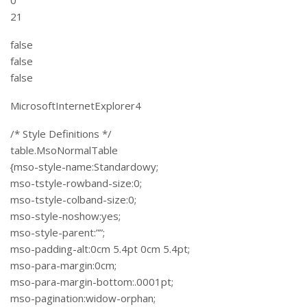
21
false
false
false
MicrosoftInternetExplorer4
/* Style Definitions */
table.MsoNormalTable
{mso-style-name:Standardowy;
mso-tstyle-rowband-size:0;
mso-tstyle-colband-size:0;
mso-style-noshow:yes;
mso-style-parent:””;
mso-padding-alt:0cm 5.4pt 0cm 5.4pt;
mso-para-margin:0cm;
mso-para-margin-bottom:.0001pt;
mso-pagination:widow-orphan;