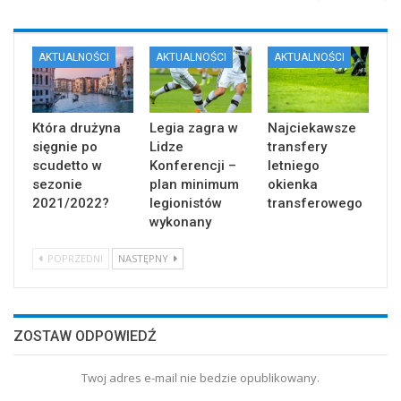
AKTUALNOŚCI
AKTUALNOŚCI
AKTUALNOŚCI
Która drużyna
Legia zagra w
Najciekawsze
sięgnie po
Lidze
transfery
scudetto w
Konferencji –
letniego
sezonie
plan minimum
okienka
2021/2022?
legionistów
transferowego
wykonany
POPRZEDNI
NASTĘPNY
ZOSTAW ODPOWIEDŹ
Twoj adres e-mail nie bedzie opublikowany.