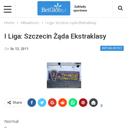
Home
Aktualności
I Liga: Szczecin żąda Ekstraklasy
I Liga: Szczecin Żąda Ekstraklasy
On
lis 13, 2011
AKTUALNOŚCI
Share
0
Normal
0