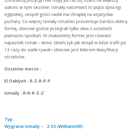
szesnastą pozycję i nie mają już raczej szans na większy
sukces w tym sezonie. Ismaily natomiast to piąta dyna ligi
egipskiej, zespół gości nadal ma chrapkę na azjatyckie
puchary. Co więcej Ismaily ostatnio prezentuje bardzo dobrą
formę, obecnie goście przegrali tylko dwa z ostatnich
piętnastu spotkań. W znakomitej formie jest również
napastnik Ismail – Antoi. Ghańczyk jak dotąd w lidze trafił już
13 razy do siatki rywali i obecnie jest liderem klasyfikacji
strzelców.
Ostatnie mecze :
El Daklyeh : R-Z-R-P-P
Ismaily : R-R-R-Z-Z
Typ :
Wygrana Ismaily – 2.55 (WilliamHill)