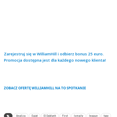
Zarejestruj się w WilliamHill i odbierz bonus 25 euro.
Promocja dostępna jest dla każdego nowego klienta!
ZOBACZ OFERTĘ WILLIAMHILL NA TO SPOTKANIE
Analiza
Egipt
El Daklyeh
First
Ismaily
league
typy