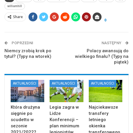
williamhill
Share
0
POPRZEDNI
NASTĘPNY
Niemcy zrobią krok po
Polacy awansują do
tytuł? (Typy na wtorek)
wielkiego finału? (Typy na
piątek)
AKTUALNOŚCI
AKTUALNOŚCI
AKTUALNOŚCI
Która drużyna
Legia zagra w
Najciekawsze
sięgnie po
Lidze
transfery
scudetto w
Konferencji –
letniego
sezonie
plan minimum
okienka
2021/2022?
legionistów
transferowego