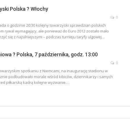
ski Polska ? Włochy
0
pada o godzinie 20:30 kolejny towarzyski sprawdzian polskich
zem rywal wymagający, ale ponieważ do Euro 2012 zostało mało
rzyć się z najsilniejszymi – podczas turnieju taryfy ulgowej…
owa ? Polska, 7 października, godz. 13:00
0
towarzyskim spotkaniu z Niemcami, na inaugurację stadionu w
znie podbudowało morale wśród kibiców, dziennikarzy i samych
ed piłkarską kadrą kolejne wyzwanie.…