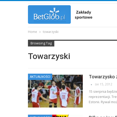
Home
towarzyski
Browsing Tag
Towarzyski
Towarzysko z
AKTUALNOŚCI
sie 15, 2012
15 sierpnia będz
reprezentacji. Tr
Estonii. Rywal moż