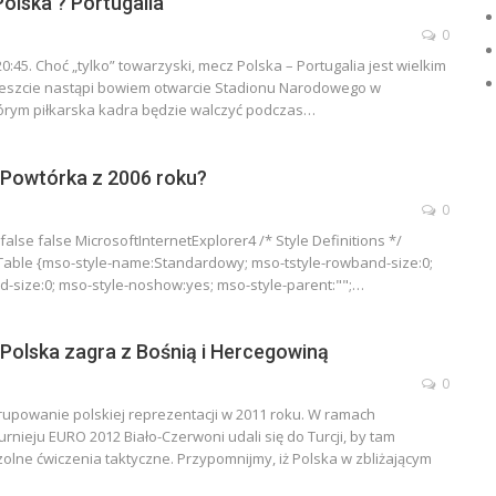
Polska ? Portugalia
0
20:45. Choć „tylko” towarzyski, mecz Polska – Portugalia jest wielkim
szcie nastąpi bowiem otwarcie Stadionu Narodowego w
órym piłkarska kadra będzie walczyć podczas…
Powtórka z 2006 roku?
0
 false false MicrosoftInternetExplorer4
/* Style Definitions */
able {mso-style-name:Standardowy; mso-tstyle-rowband-size:0;
d-size:0; mso-style-noshow:yes; mso-style-parent:"";
…
Polska zagra z Bośnią i Hercegowiną
0
grupowanie polskiej reprezentacji w 2011 roku. W ramach
rnieju EURO 2012 Biało-Czerwoni udali się do Turcji, by tam
lne ćwiczenia taktyczne. Przypomnijmy, iż Polska w zbliżającym