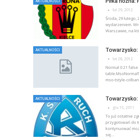
Piłka nożna: 
AKTUALNOŚCI
lut 29, 2012
Środa, 29 lutego, 
wydarzeniem. Wre
Warszawie, na kt
Towarzysko: 
AKTUALNOŚCI
lut 28, 2012
Normal 0 21 false
table.MsoNormalT
mso-tstyle-colban
Towarzysko: 
AKTUALNOŚCI
gru 15, 2011
To już ostatnie z
przygotowań do tu
kontynuować mozo
się…