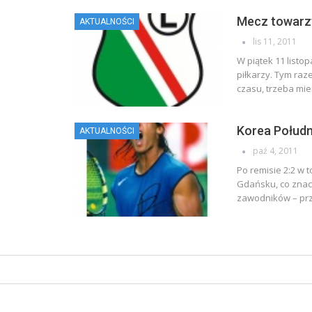
Mecz towarzy
AKTUALNOŚCI
lis 11, 2011
W piątek 11 listo
piłkarzy. Tym ra
czasu, trzeba mie
Korea Południ
AKTUALNOŚCI
paź 4, 2011
Po remisie 2:2 w 
Gdańsku, co znac
zawodników – prz