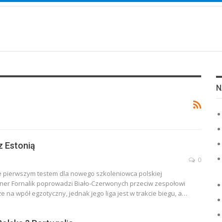
N
 Estonią
0
ie pierwszym testem dla nowego szkoleniowca polskiej
ener Fornalik poprowadzi Biało-Czerwonych przeciw zespołowi
e na wpół egzotyczny, jednak jego liga jest w trakcie biegu, a…