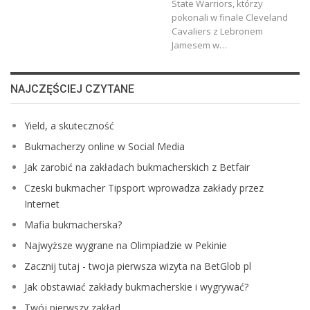
State Warriors, którzy
pokonali w finale Cleveland
Cavaliers z Lebronem
Jamesem w…
NAJCZĘŚCIEJ CZYTANE
Yield, a skuteczność
Bukmacherzy online w Social Media
Jak zarobić na zakładach bukmacherskich z Betfair
Czeski bukmacher Tipsport wprowadza zakłady przez
Internet
Mafia bukmacherska?
Najwyższe wygrane na Olimpiadzie w Pekinie
Zacznij tutaj - twoja pierwsza wizyta na BetGlob pl
Jak obstawiać zakłady bukmacherskie i wygrywać?
Twój pierwszy zakład