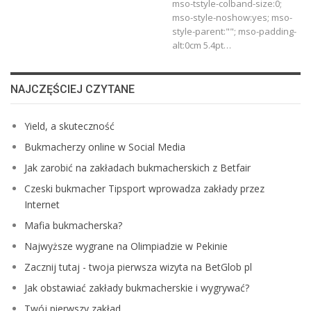
mso-tstyle-colband-size:0;
mso-style-noshow:yes; mso-
style-parent:""; mso-padding-
alt:0cm 5.4pt
…
NAJCZĘŚCIEJ CZYTANE
Yield, a skuteczność
Bukmacherzy online w Social Media
Jak zarobić na zakładach bukmacherskich z Betfair
Czeski bukmacher Tipsport wprowadza zakłady przez
Internet
Mafia bukmacherska?
Najwyższe wygrane na Olimpiadzie w Pekinie
Zacznij tutaj - twoja pierwsza wizyta na BetGlob pl
Jak obstawiać zakłady bukmacherskie i wygrywać?
Twój pierwszy zakład