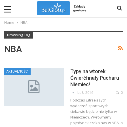
Home
NBA
Browsing Tag
NBA
Typy na wtorek:
AKTUALNOŚCI
Ćwierćfinały Pucharu
Niemiec!
lut 8, 2016
0
Podczas jutrzejszych
wydarzeń sportowych
ciekawie będzie nie tylko w
Niemczech. Wyrównany
pojedynek czeka nas w NBA, a