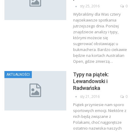
sty 25, 2016
0
Wybraliśmy dla Was cztery
najciekawsze spotkania
jutrzejszego dnia. Poniżej
znajdziecie analizy i typy,
którymi możecie się
sugerować obstawiając u
bukmachera. Bardzo ciekawie
będzie na kortach Australian
Open, gdzie zmierzą…
Typy na piątek:
AKTUALNOŚCI
Lewandowski i
Radwańska
sty 21, 2016
0
Piątek przyniesie nam sporo
sportowych emocji. Niektóre z
nich będą związane z
Polakami, choć najgorętsze
ostatnio nazwiska naszych