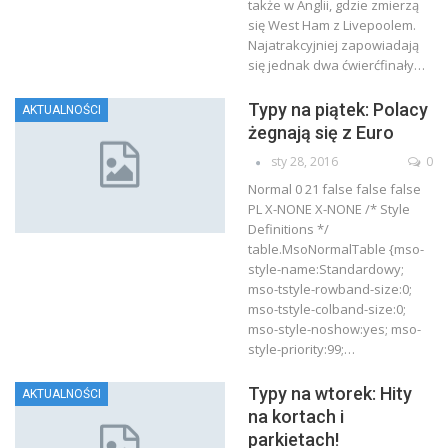
także w Anglii, gdzie zmierzą
się West Ham z Livepoolem.
Najatrakcyjniej zapowiadają
się jednak dwa ćwierćfinały…
Typy na piątek: Polacy
AKTUALNOŚCI
żegnają się z Euro
sty 28, 2016
0
Normal 0 21 false false false
PL X-NONE X-NONE
/* Style
Definitions */
table.MsoNormalTable {mso-
style-name:Standardowy;
mso-tstyle-rowband-size:0;
mso-tstyle-colband-size:0;
mso-style-noshow:yes; mso-
style-priority:99;
…
Typy na wtorek: Hity
AKTUALNOŚCI
na kortach i
parkietach!