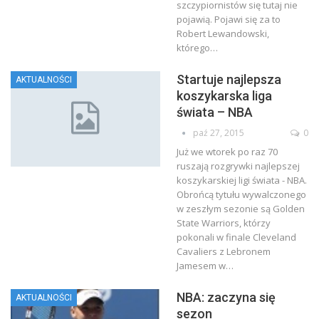
szczypiornistów się tutaj nie
pojawią. Pojawi się za to
Robert Lewandowski,
którego…
Startuje najlepsza
AKTUALNOŚCI
koszykarska liga
świata – NBA
paź 27, 2015
0
Już we wtorek po raz 70
ruszają rozgrywki najlepszej
koszykarskiej ligi świata - NBA.
Obrońcą tytułu wywalczonego
w zeszłym sezonie są Golden
State Warriors, którzy
pokonali w finale Cleveland
Cavaliers z Lebronem
Jamesem w…
NBA: zaczyna się
AKTUALNOŚCI
sezon