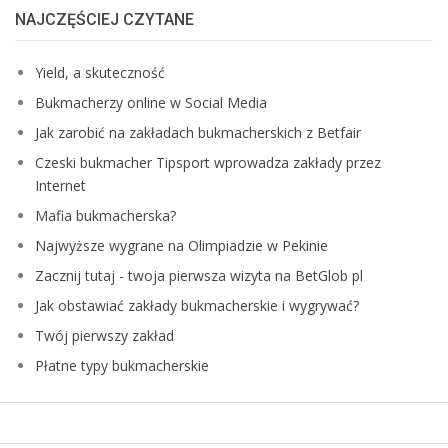
NAJCZĘŚCIEJ CZYTANE
Yield, a skuteczność
Bukmacherzy online w Social Media
Jak zarobić na zakładach bukmacherskich z Betfair
Czeski bukmacher Tipsport wprowadza zakłady przez
Internet
Mafia bukmacherska?
Najwyższe wygrane na Olimpiadzie w Pekinie
Zacznij tutaj - twoja pierwsza wizyta na BetGlob pl
Jak obstawiać zakłady bukmacherskie i wygrywać?
Twój pierwszy zakład
Płatne typy bukmacherskie